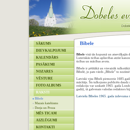
Bībele
SĀKUMS
DIEVKALPOJUMI
Bībele
visā tās kopumā un atsevišķajās d
KALENDĀRS
Luteriskās ticības apliecības atzīst kan
ticības un mācības avotu.
PASĀKUMI
Bībele ir pētītākā un visvairāk tulkotā
NOZARES
Bībelē, jo pats vārds „Bībele” to nozīmē
VĒSTURE
Latviski visu Bībeli pirmoreiz 1685.gadā
mācītājs. Šis tulkojums publicēts daudz 
FOTO ALBUMS
redakciju var uzskatīt 1965. gada Londo
gadā), tā galvenais valodas redaktors bij
RAKSTI
Latviešu Bībeles 1965. gada izdevuma re
Bībele
Mazais katehisms
Dzeja un Proza
MĒS TICAM
AIZLŪGUMI
KONTAKTI