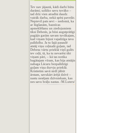
Tev nav jājautā, kādi darbi būtu
darāmi; uzlūko savu tuvāko –
tad drīz vien atradīsi daudz
vairāk darba, nekā spēsi paveikt.
Nepievil pats sevi – nedomā, ka
ar lūgšanām, baznīcas
apmeklēšanu un ziedojumiem
tiksi Debesīs, ja būsi augstprātīgi
pagājis garām savam tuvākajam,
kad viņam bijusi vajadzīga tava
palīdzība. Ja tu šajā pasaulē
atstāj viņu ceļmalā guļam, tad
Debesu vārtu priekšā viņš gulēs
tev ceļā, tā, ka tu nevarēsi tikt
viņam pāri, – kā tas notika
bagātajam vīram, kas bija atstājis
nabaga Lācaru bezpalīdzīgi
guļam viņa durvju priekšā.
Kristietim savā sirdī jābūt
ārstam, savukārt ārējā dzīvē –
nastu nesējam dzīvniekam, kas
nes savu brāļu nastas. /M.Luters/