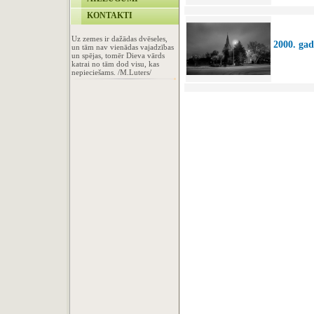
KONTAKTI
Uz zemes ir dažādas dvēseles,
2000. gad
un tām nav vienādas vajadzības
un spējas, tomēr Dieva vārds
katrai no tām dod visu, kas
nepieciešams. /M.Luters/