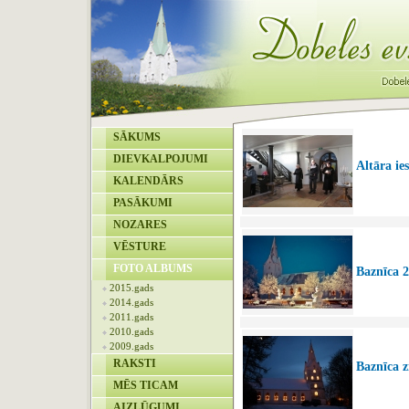
SĀKUMS
DIEVKALPOJUMI
Altāra ie
KALENDĀRS
PASĀKUMI
NOZARES
VĒSTURE
FOTO ALBUMS
Baznīca 2
2015.gads
2014.gads
2011.gads
2010.gads
2009.gads
RAKSTI
Baznīca 
MĒS TICAM
AIZLŪGUMI