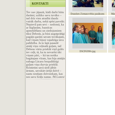
KONTAKTI
Tev nav jājautā, kādi darbi būtu
Draudzes Ziemassvētku pasākums
Māc
darāmi; uzlūko savu tuvāko –
tad drīz vien atradīsi daudz
vairāk darba, nekā spēsi paveikt.
Nepievil pats sevi – nedomā, ka
ar lūgšanām, baznīcas
apmeklēšanu un ziedojumiem
tiksi Debesīs, ja būsi augstprātīgi
pagājis garām savam tuvākajam,
kad viņam bijusi vajadzīga tava
palīdzība. Ja tu šajā pasaulē
atstāj viņu ceļmalā guļam, tad
Debesu vārtu priekšā viņš gulēs
DSCF6398v.jpg
tev ceļā, tā, ka tu nevarēsi tikt
viņam pāri, – kā tas notika
bagātajam vīram, kas bija atstājis
nabaga Lācaru bezpalīdzīgi
guļam viņa durvju priekšā.
Kristietim savā sirdī jābūt
ārstam, savukārt ārējā dzīvē –
nastu nesējam dzīvniekam, kas
nes savu brāļu nastas. /M.Luters/