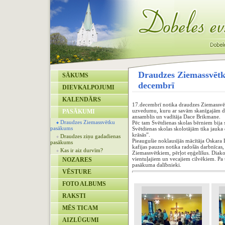
Draudzes Ziemassvētk
SĀKUMS
decembrī
DIEVKALPOJUMI
KALENDĀRS
17.decembrī notika draudzes Ziemassvē
uzvedumu, kuru ar savām skanīgajām dz
PASĀKUMI
ansamblis un vadītāja Dace Brikmane.
Draudzes Ziemassvētku
Pēc tam Svētdienas skolas bērniem bija
pasākums
Svētdienas skolas skolotājām tika jauka
krāsās”.
Draudzes ziņu gadadienas
Pieaugušie noklausījās mācītāja Oskara 
pasākums
kafijas pauzes notika radošās darbnīcas
Kas ir aiz durvīm?
Ziemassvētkiem, pērļot eņģelīšus. Diako
vientuļajiem un vecajiem cilvēkiem. Pa to
NOZARES
pasākuma dalībnieki.
VĒSTURE
FOTO ALBUMS
RAKSTI
MĒS TICAM
AIZLŪGUMI