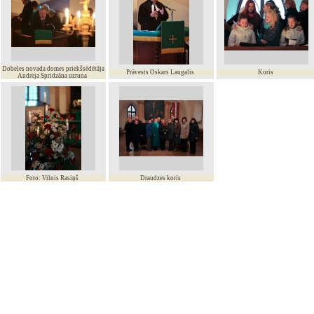
Dobeles novada domes priekšsēdētāja
Prāvests Oskars Laugalis
Koris
Andreja Spridzāna uzruna
Foto: Vilnis Rasiņš
Draudzes koris