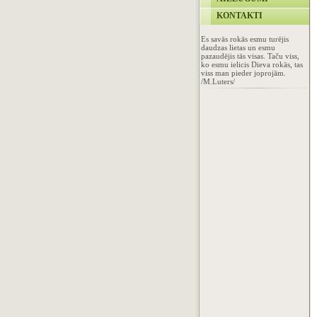
KONTAKTI
Es savās rokās esmu turējis
daudzas lietas un esmu
pazaudējis tās visas. Taču viss,
ko esmu ielicis Dieva rokās, tas
viss man pieder joprojām.
/M.Luters/