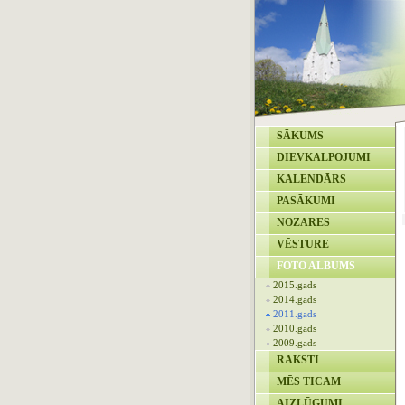
SĀKUMS
DIEVKALPOJUMI
KALENDĀRS
PASĀKUMI
NOZARES
VĒSTURE
FOTO ALBUMS
2015.gads
2014.gads
2011.gads
2010.gads
2009.gads
RAKSTI
MĒS TICAM
AIZLŪGUMI