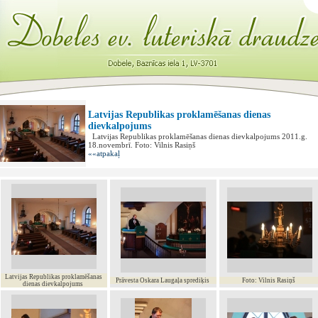
Latvijas Republikas proklamēšanas dienas
dievkalpojums
Latvijas Republikas proklamēšanas dienas dievkalpojums 2011.g.
18.novembrī. Foto: Vilnis Rasiņš
««atpakaļ
Latvijas Republikas proklamēšanas
Prāvesta Oskara Laugaļa sprediķis
Foto: Vilnis Rasiņš
dienas dievkalpojums